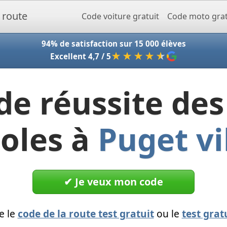
Accueil - Codeclic
Code voiture gratuit
Code moto grat
94% de satisfaction sur 15 000 élèves
★★★★
★
Excellent 4,7 / 5
de réussite des
oles à
Puget vi
✔︎ Je veux mon code
e le
code de la route test gratuit
ou le
test grat