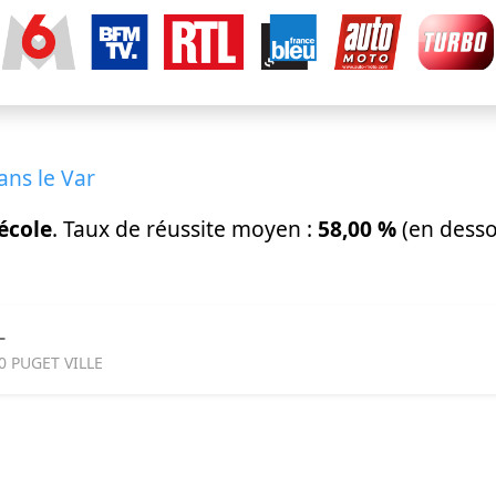
ans le Var
école
. Taux de réussite moyen :
58,00 %
(en dess
L
0 PUGET VILLE