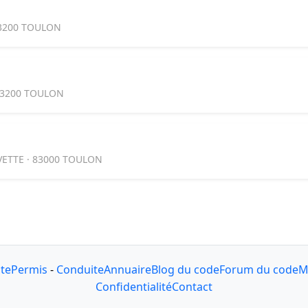
83200 TOULON
83200 TOULON
ETTE · 83000 TOULON
ute
Permis
-
Conduite
Annuaire
Blog du code
Forum du code
M
Confidentialité
Contact