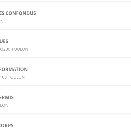
MIS CONFONDUS
ON
UES
 83200 TOULON
 FORMATION
3100 TOULON
ERMIS
ULON
CORPS