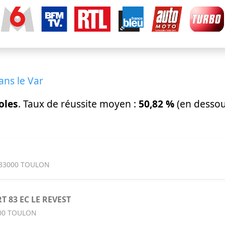
ans le Var
oles
. Taux de réussite moyen :
50,82 %
(en dessou
 83000 TOULON
 83 EC LE REVEST
200 TOULON