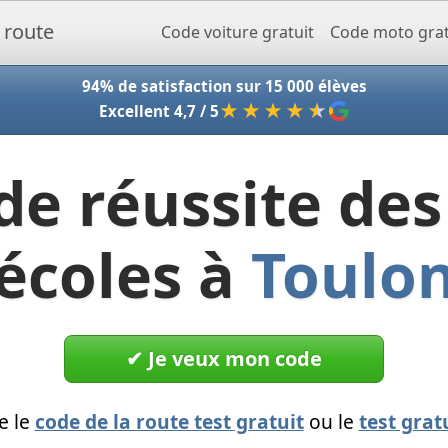
Accueil - Codeclic
Code voiture gratuit
Code moto grat
94% de satisfaction sur 15 000 élèves
★★★★
★
Excellent 4,7 / 5
de réussite des
écoles à
Toulo
✔︎ Je veux mon code
e le
code de la route test gratuit
ou le
test grat