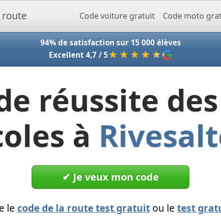
Accueil - Codeclic
Code voiture gratuit
Code moto grat
94% de satisfaction sur 15 000 élèves
★★★★
★
Excellent 4,7 / 5
de réussite des
coles à
Rivesalt
✔︎ Je veux mon code
e le
code de la route test gratuit
ou le
test grat