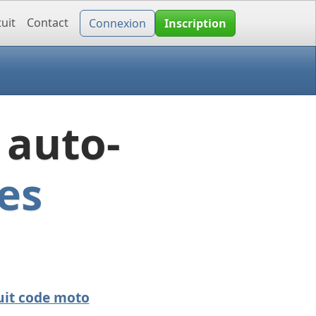
uit
Contact
Connexion
Inscription
 auto-
es
uit code moto