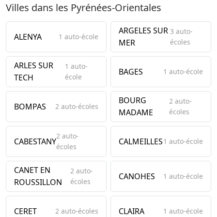
Villes dans les Pyrénées-Orientales
ARGELES SUR
3 auto-
ALENYA
1 auto-école
MER
écoles
ARLES SUR
1 auto-
BAGES
1 auto-école
TECH
école
BOURG
2 auto-
BOMPAS
2 auto-écoles
MADAME
écoles
2 auto-
CABESTANY
CALMEILLES
1 auto-école
écoles
CANET EN
2 auto-
CANOHES
1 auto-école
ROUSSILLON
écoles
CERET
CLAIRA
2 auto-écoles
1 auto-école