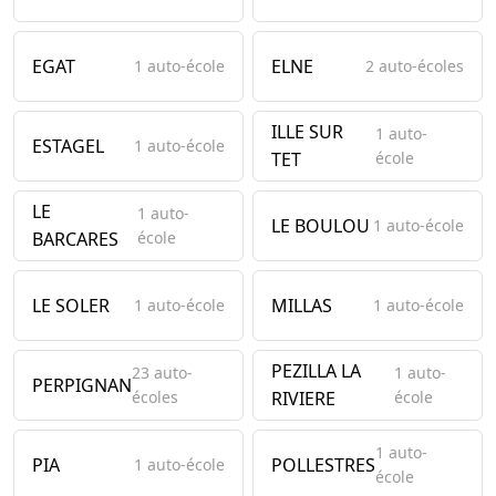
EGAT
ELNE
1 auto-école
2 auto-écoles
ILLE SUR
1 auto-
ESTAGEL
1 auto-école
TET
école
LE
1 auto-
LE BOULOU
1 auto-école
BARCARES
école
LE SOLER
MILLAS
1 auto-école
1 auto-école
PEZILLA LA
23 auto-
1 auto-
PERPIGNAN
écoles
RIVIERE
école
1 auto-
PIA
POLLESTRES
1 auto-école
école