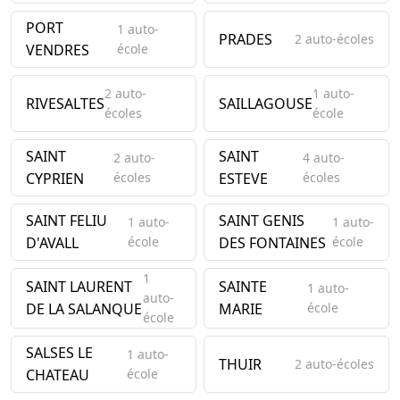
PORT
1 auto-
PRADES
2 auto-écoles
VENDRES
école
2 auto-
1 auto-
RIVESALTES
SAILLAGOUSE
écoles
école
SAINT
SAINT
2 auto-
4 auto-
CYPRIEN
écoles
ESTEVE
écoles
SAINT FELIU
SAINT GENIS
1 auto-
1 auto-
D'AVALL
école
DES FONTAINES
école
1
SAINT LAURENT
SAINTE
1 auto-
auto-
DE LA SALANQUE
MARIE
école
école
SALSES LE
1 auto-
THUIR
2 auto-écoles
CHATEAU
école